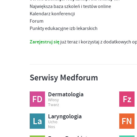
Największa baza szkoleń i testów online
Kalendarz konferencji
Forum
Punkty edukacyjne izb lekarskich
Zarejestruj się
już teraz i korzystaj z dodatkowych o
Serwisy Medforum
Dermatologia
FD
Fz
Włosy
Twarz
Laryngologia
La
FN
Ucho
Nos