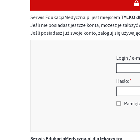
Serwis EdukacjaMedyczna.pl jest miejscem
TYLKO d
Jeśli nie posiadasz jeszcze konta, możesz je założyć
Jeśli posiadasz już swoje konto, zaloguj się używaj
Login / e-m
Hasło:
*
Pamięta
Serwis EdukacjaMedyczna.pl dla lekarzy to: