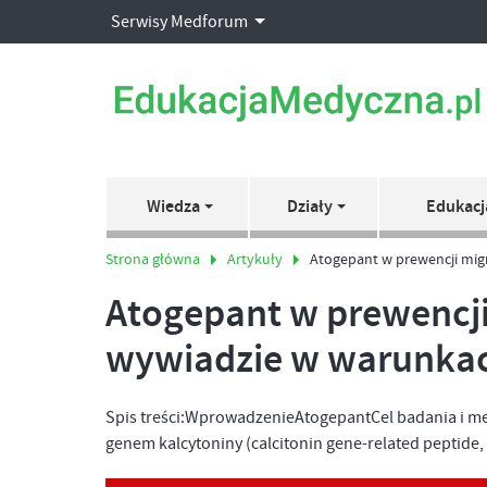
Serwisy Medforum
Wiedza
Działy
Edukacj
Strona główna
Artykuły
Atogepant w prewencji mig
Atogepant w prewencji
wywiadzie w warunkach
Spis treści:WprowadzenieAtogepantCel badania i
genem kalcytoniny (calcitonin gene-related peptide, 