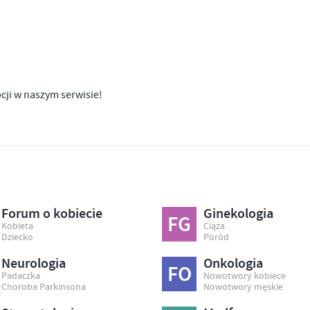
pcji w naszym serwisie!
Forum o kobiecie
Ginekologia
FG
Kobieta
Ciąża
Dziecko
Poród
Neurologia
Onkologia
FO
Padaczka
Nowotwory kobiece
Choroba Parkinsona
Nowotwory męskie