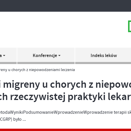
a
Konferencje
Indeks leków
reny u chorych z niepowodzeniami leczenia
 migreny u chorych z niepow
 rzeczywistej praktyki lekar
 metodaWynikiPodsumowanieWprowadzenieWprowadzenie terapii sk
CGRP) było ...