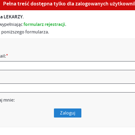
Pełna treść dostępna tylko dla zalogowanych użytkown
la LEKARZY
.
 wypełniając
formularz rejestracji
.
ąc poniższego formularza.
ail:
*
j mnie:
Zaloguj