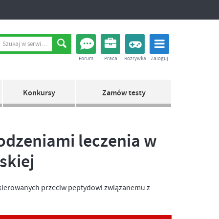
Forum
Praca
Rozrywka
Zaloguj
Konkursy
Zamów testy
odzeniami leczenia w
skiej
ierowanych przeciw peptydowi związanemu z