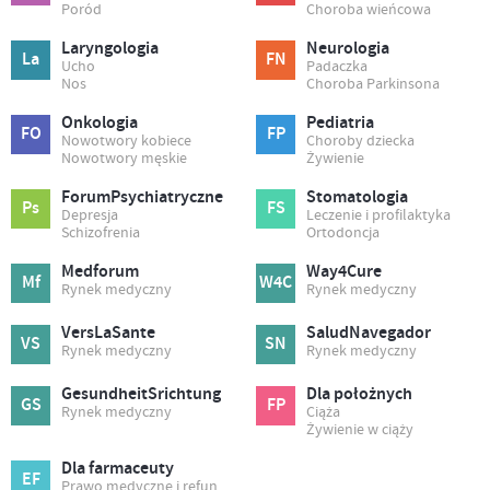
Poród
Choroba wieńcowa
Laryngologia
Neurologia
La
FN
Ucho
Padaczka
Nos
Choroba Parkinsona
Onkologia
Pediatria
FO
FP
Nowotwory kobiece
Choroby dziecka
Nowotwory męskie
Żywienie
ForumPsychiatryczne
Stomatologia
Ps
FS
Depresja
Leczenie i profilaktyka
Schizofrenia
Ortodoncja
Medforum
Way4Cure
Mf
W4C
Rynek medyczny
Rynek medyczny
VersLaSante
SaludNavegador
VS
SN
Rynek medyczny
Rynek medyczny
GesundheitSrichtung
Dla położnych
GS
FP
Rynek medyczny
Ciąża
Żywienie w ciąży
Dla farmaceuty
EF
Prawo medyczne i refundacja