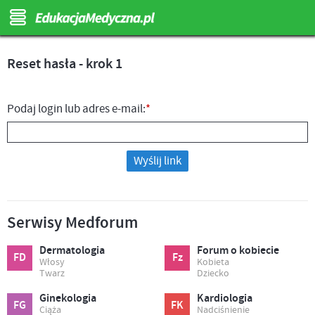
Reset hasła - krok 1
Podaj login lub adres e-mail:
*
Wyślij link
Serwisy Medforum
Dermatologia
Forum o kobiecie
FD
Fz
Włosy
Kobieta
Twarz
Dziecko
Ginekologia
Kardiologia
FG
FK
Ciąża
Nadciśnienie