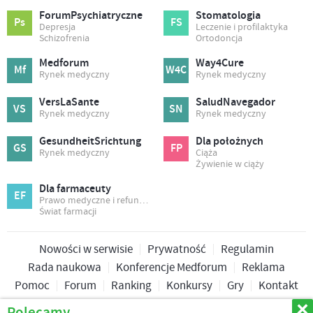
ForumPsychiatryczne
Stomatologia
Ps
FS
Depresja
Leczenie i profilaktyka
Schizofrenia
Ortodoncja
Medforum
Way4Cure
Mf
W4C
Rynek medyczny
Rynek medyczny
VersLaSante
SaludNavegador
VS
SN
Rynek medyczny
Rynek medyczny
GesundheitSrichtung
Dla położnych
GS
FP
Rynek medyczny
Ciąża
Żywienie w ciąży
Dla farmaceuty
EF
Prawo medyczne i refundacja
Świat farmacji
Nowości w serwisie
Prywatność
Regulamin
Rada naukowa
Konferencje Medforum
Reklama
Pomoc
Forum
Ranking
Konkursy
Gry
Kontakt