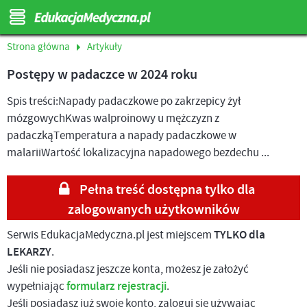
Strona główna
Artykuły
Postępy w padaczce w 2024 roku
Spis treści:Napady padaczkowe po zakrzepicy żył
mózgowychKwas walproinowy u mężczyzn z
padaczkąTemperatura a napady padaczkowe w
malariiWartość lokalizacyjna napadowego bezdechu ...
Pełna treść dostępna tylko dla
zalogowanych użytkowników
Serwis EdukacjaMedyczna.pl jest miejscem
TYLKO dla
LEKARZY
.
Jeśli nie posiadasz jeszcze konta, możesz je założyć
wypełniając
formularz rejestracji
.
Jeśli posiadasz już swoje konto, zaloguj się używając