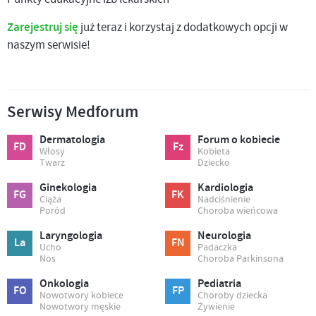
Zarejestruj się
już teraz i korzystaj z dodatkowych opcji w
naszym serwisie!
Serwisy Medforum
Dermatologia
Forum o kobiecie
FD
Fz
Włosy
Kobieta
Twarz
Dziecko
Ginekologia
Kardiologia
FG
FK
Ciąża
Nadciśnienie
Poród
Choroba wieńcowa
Laryngologia
Neurologia
La
FN
Ucho
Padaczka
Nos
Choroba Parkinsona
Onkologia
Pediatria
FO
FP
Nowotwory kobiece
Choroby dziecka
Nowotwory męskie
Żywienie