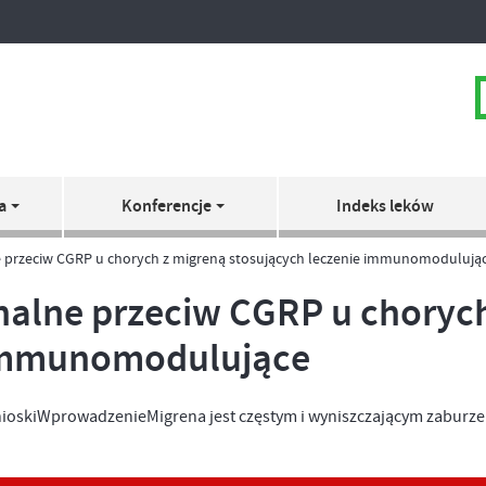
a
Konferencje
Indeks leków
 przeciw CGRP u chorych z migreną stosujących leczenie immunomodulują
alne przeciw CGRP u choryc
 immunomodulujące
oskiWprowadzenieMigrena jest częstym i wyniszczającym zaburzen