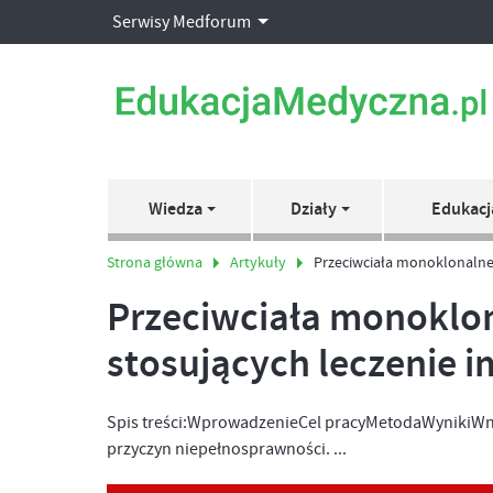
Serwisy Medforum
Wiedza
Działy
Edukacj
Strona główna
Artykuły
Przeciwciała monoklonalne
Przeciwciała monoklon
stosujących leczenie
Spis treści:WprowadzenieCel pracyMetodaWynikiWni
przyczyn niepełnosprawności. ...