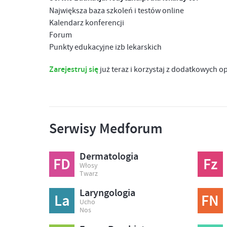
Największa baza szkoleń i testów online
Kalendarz konferencji
Forum
Punkty edukacyjne izb lekarskich
Zarejestruj się
już teraz i korzystaj z dodatkowych o
Serwisy Medforum
Dermatologia
FD
Fz
Włosy
Twarz
Laryngologia
La
FN
Ucho
Nos