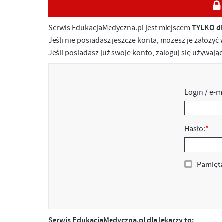
Serwis EdukacjaMedyczna.pl jest miejscem
TYLKO d
Jeśli nie posiadasz jeszcze konta, możesz je założyć
Jeśli posiadasz już swoje konto, zaloguj się używaj
Login / e-m
Hasło:
*
Pamięta
Serwis EdukacjaMedyczna.pl dla lekarzy to: