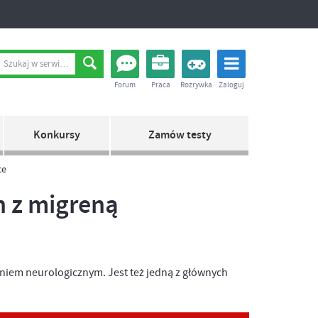
Forum
Praca
Rozrywka
Zaloguj
Konkursy
Zamów testy
ce
h z migreną
iem neurologicznym. Jest też jedną z głównych