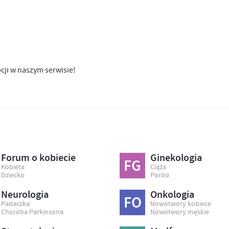
pcji w naszym serwisie!
Forum o kobiecie
Ginekologia
FG
Kobieta
Ciąża
Dziecko
Poród
Neurologia
Onkologia
FO
Padaczka
Nowotwory kobiece
Choroba Parkinsona
Nowotwory męskie