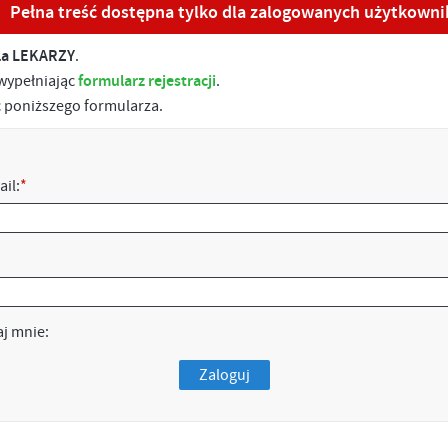
Pełna treść dostępna tylko dla zalogowanych użytkown
la LEKARZY
.
 wypełniając
formularz rejestracji
.
ąc poniższego formularza.
ail:
*
j mnie:
Zaloguj