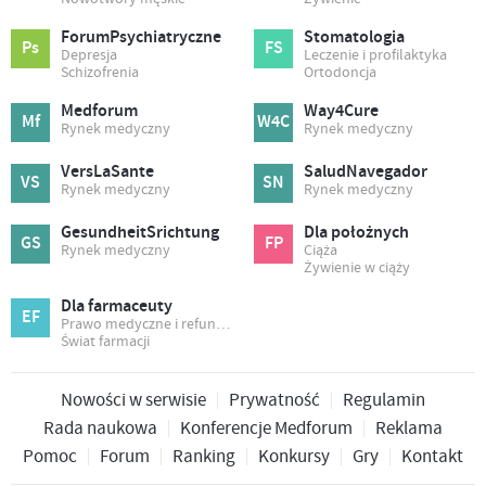
ForumPsychiatryczne
Stomatologia
Ps
FS
Depresja
Leczenie i profilaktyka
Schizofrenia
Ortodoncja
Medforum
Way4Cure
Mf
W4C
Rynek medyczny
Rynek medyczny
VersLaSante
SaludNavegador
VS
SN
Rynek medyczny
Rynek medyczny
GesundheitSrichtung
Dla położnych
GS
FP
Rynek medyczny
Ciąża
Żywienie w ciąży
Dla farmaceuty
EF
Prawo medyczne i refundacja
Świat farmacji
Nowości w serwisie
Prywatność
Regulamin
Rada naukowa
Konferencje Medforum
Reklama
Pomoc
Forum
Ranking
Konkursy
Gry
Kontakt