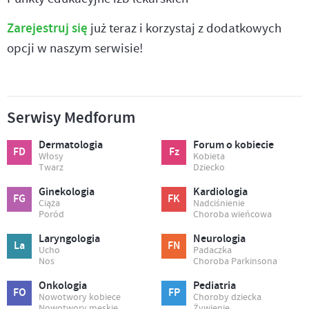
Zarejestruj się
już teraz i korzystaj z dodatkowych
opcji w naszym serwisie!
Serwisy Medforum
Dermatologia
Forum o kobiecie
FD
Fz
Włosy
Kobieta
Twarz
Dziecko
Ginekologia
Kardiologia
FG
FK
Ciąża
Nadciśnienie
Poród
Choroba wieńcowa
Laryngologia
Neurologia
La
FN
Ucho
Padaczka
Nos
Choroba Parkinsona
Onkologia
Pediatria
FO
FP
Nowotwory kobiece
Choroby dziecka
Nowotwory męskie
Żywienie