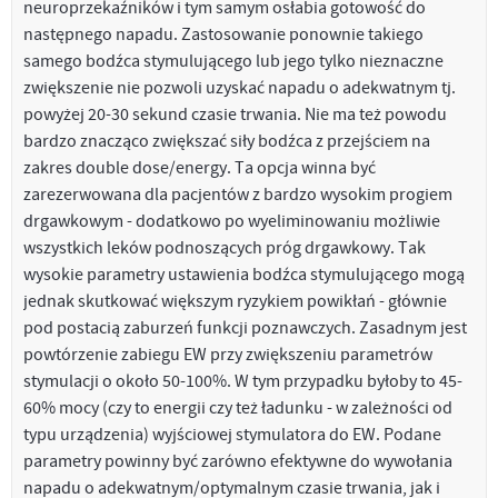
neuroprzekaźników i tym samym osłabia gotowość do
następnego napadu. Zastosowanie ponownie takiego
samego bodźca stymulującego lub jego tylko nieznaczne
zwiększenie nie pozwoli uzyskać napadu o adekwatnym tj.
powyżej 20-30 sekund czasie trwania. Nie ma też powodu
bardzo znacząco zwiększać siły bodźca z przejściem na
zakres double dose/energy. Ta opcja winna być
zarezerwowana dla pacjentów z bardzo wysokim progiem
drgawkowym - dodatkowo po wyeliminowaniu możliwie
wszystkich leków podnoszących próg drgawkowy. Tak
wysokie parametry ustawienia bodźca stymulującego mogą
jednak skutkować większym ryzykiem powikłań - głównie
pod postacią zaburzeń funkcji poznawczych. Zasadnym jest
powtórzenie zabiegu EW przy zwiększeniu parametrów
stymulacji o około 50-100%. W tym przypadku byłoby to 45-
60% mocy (czy to energii czy też ładunku - w zależności od
typu urządzenia) wyjściowej stymulatora do EW. Podane
parametry powinny być zarówno efektywne do wywołania
napadu o adekwatnym/optymalnym czasie trwania, jak i