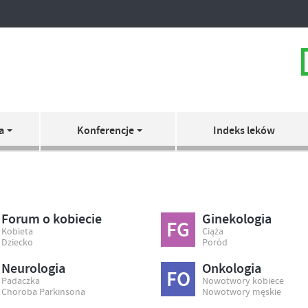
a
Konferencje
Indeks leków
Forum o kobiecie
Ginekologia
FG
Kobieta
Ciąża
Dziecko
Poród
Neurologia
Onkologia
FO
Padaczka
Nowotwory kobiece
Choroba Parkinsona
Nowotwory męskie