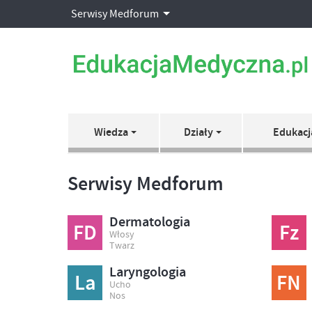
Serwisy Medforum
Wiedza
Działy
Edukacj
Serwisy Medforum
Dermatologia
FD
Fz
Włosy
Twarz
Laryngologia
La
FN
Ucho
Nos