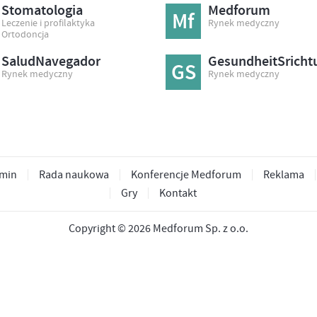
Stomatologia
Medforum
Mf
Leczenie i profilaktyka
Rynek medyczny
Ortodoncja
SaludNavegador
GesundheitSricht
GS
Rynek medyczny
Rynek medyczny
min
Rada naukowa
Konferencje Medforum
Reklama
Gry
Kontakt
Copyright © 2026 Medforum Sp. z o.o.