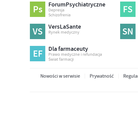
ForumPsychiatryczne
Ps
FS
Depresja
Schizofrenia
VersLaSante
VS
SN
Rynek medyczny
Dla farmaceuty
EF
Prawo medyczne i refundacja
Świat farmacji
Nowości w serwisie
Prywatność
Regula