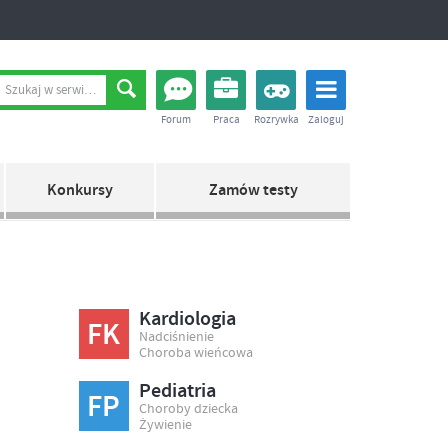
Forum
Praca
Rozrywka
Zaloguj
Konkursy
Zamów testy
Kardiologia
FK
Nadciśnienie
Choroba wieńcowa
Pediatria
FP
Choroby dziecka
Żywienie