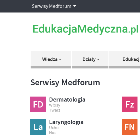
Serwisy Medforum
Wiedza
Działy
Edukacj
Serwisy Medforum
Dermatologia
FD
Fz
Włosy
Twarz
Laryngologia
La
FN
Ucho
Nos