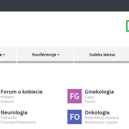
a
Konferencje
Indeks leków
Forum o kobiecie
Ginekologia
FG
Kobieta
Ciąża
Dziecko
Poród
Neurologia
Onkologia
FO
Padaczka
Nowotwory kobiece
Choroba Parkinsona
Nowotwory męskie