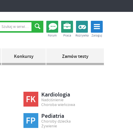
Forum
Praca
Rozrywka
Zaloguj
Konkursy
Zamów testy
Kardiologia
FK
Nadciśnienie
Choroba wieńcowa
Pediatria
FP
Choroby dziecka
Żywienie