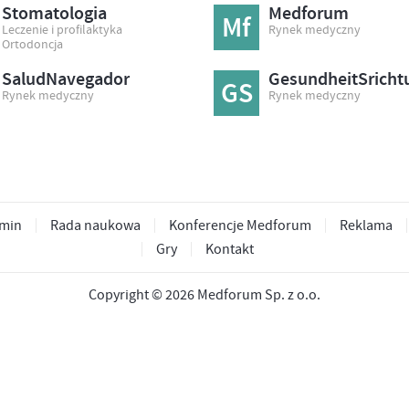
Stomatologia
Medforum
Mf
Leczenie i profilaktyka
Rynek medyczny
Ortodoncja
SaludNavegador
GesundheitSricht
GS
Rynek medyczny
Rynek medyczny
min
Rada naukowa
Konferencje Medforum
Reklama
Gry
Kontakt
Copyright © 2026 Medforum Sp. z o.o.