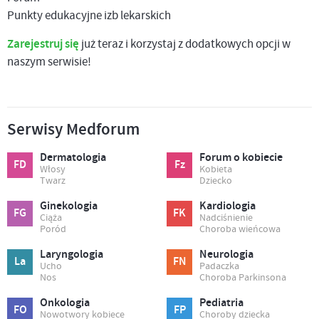
Punkty edukacyjne izb lekarskich
Zarejestruj się
już teraz i korzystaj z dodatkowych opcji w
naszym serwisie!
Serwisy Medforum
Dermatologia
Forum o kobiecie
FD
Fz
Włosy
Kobieta
Twarz
Dziecko
Ginekologia
Kardiologia
FG
FK
Ciąża
Nadciśnienie
Poród
Choroba wieńcowa
Laryngologia
Neurologia
La
FN
Ucho
Padaczka
Nos
Choroba Parkinsona
Onkologia
Pediatria
FO
FP
Nowotwory kobiece
Choroby dziecka