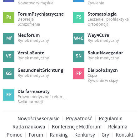
Nowotwory męskie
Żywienie
ForumPsychiatryczne
Stomatologia
Ps
FS
Depresja
Leczenie i profilaktyka
Schizofrenia
Ortodoncja
Medforum
Way4Cure
Mf
W4C
Rynek medyczny
Rynek medyczny
VersLaSante
SaludNavegador
VS
SN
Rynek medyczny
Rynek medyczny
GesundheitSrichtung
Dla położnych
GS
FP
Rynek medyczny
Ciąża
Żywienie w ciąży
Dla farmaceuty
EF
Prawo medyczne i refundacja
Świat farmacji
Nowości w serwisie
Prywatność
Regulamin
Rada naukowa
Konferencje Medforum
Reklama
Pomoc
Forum
Ranking
Konkursy
Gry
Kontakt