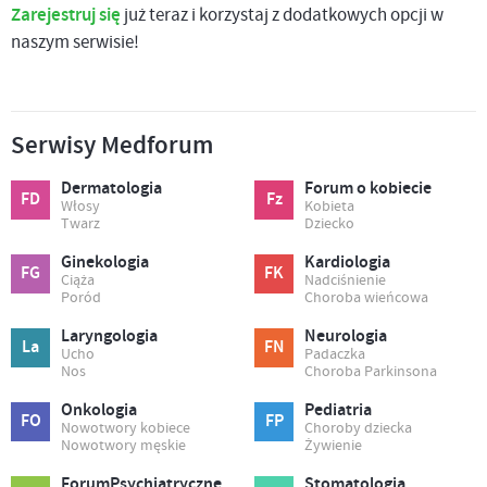
Zarejestruj się
już teraz i korzystaj z dodatkowych opcji w
naszym serwisie!
Serwisy Medforum
Dermatologia
Forum o kobiecie
FD
Fz
Włosy
Kobieta
Twarz
Dziecko
Ginekologia
Kardiologia
FG
FK
Ciąża
Nadciśnienie
Poród
Choroba wieńcowa
Laryngologia
Neurologia
La
FN
Ucho
Padaczka
Nos
Choroba Parkinsona
Onkologia
Pediatria
FO
FP
Nowotwory kobiece
Choroby dziecka
Nowotwory męskie
Żywienie
ForumPsychiatryczne
Stomatologia