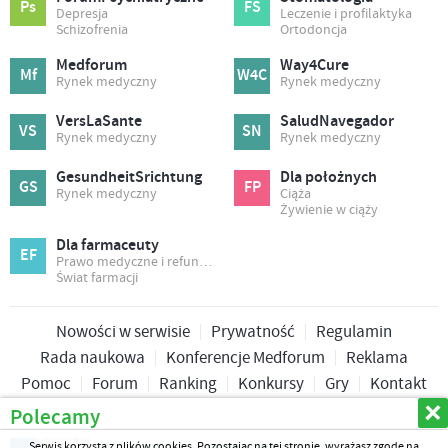
Ps
FS
Depresja
Leczenie i profilaktyka
Schizofrenia
Ortodoncja
Medforum
Way4Cure
Mf
W4C
Rynek medyczny
Rynek medyczny
VersLaSante
SaludNavegador
VS
SN
Rynek medyczny
Rynek medyczny
GesundheitSrichtung
Dla położnych
GS
FP
Rynek medyczny
Ciąża
Żywienie w ciąży
Dla farmaceuty
EF
Prawo medyczne i refundacja
Świat farmacji
Nowości w serwisie
Prywatność
Regulamin
Rada naukowa
Konferencje Medforum
Reklama
Pomoc
Forum
Ranking
Konkursy
Gry
Kontakt
Polecamy
Copyright © 2026 Medforum Sp. z o.o.
Serwis korzysta z plików cookies. Pozostając na tej stronie, wyrażasz zgodę na