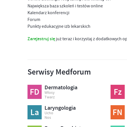
Największa baza szkoleń i testów online
Kalendarz konferencji
Forum
Punkty edukacyjne izb lekarskich
Zarejestruj się
już teraz i korzystaj z dodatkowych o
Serwisy Medforum
Dermatologia
FD
Fz
Włosy
Twarz
Laryngologia
La
FN
Ucho
Nos