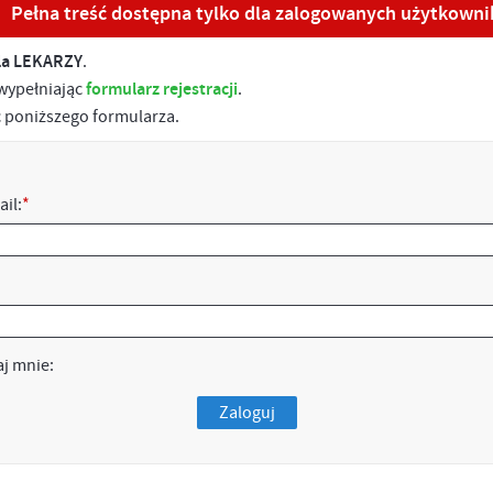
Pełna treść dostępna tylko dla zalogowanych użytkown
la LEKARZY
.
 wypełniając
formularz rejestracji
.
ąc poniższego formularza.
ail:
*
j mnie:
Zaloguj