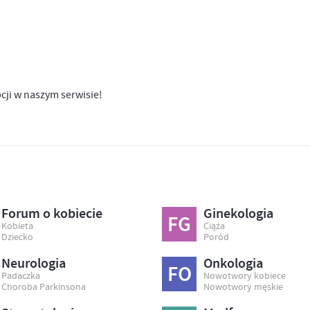
pcji w naszym serwisie!
Forum o kobiecie
Ginekologia
FG
Kobieta
Ciąża
Dziecko
Poród
Neurologia
Onkologia
FO
Padaczka
Nowotwory kobiece
Choroba Parkinsona
Nowotwory męskie