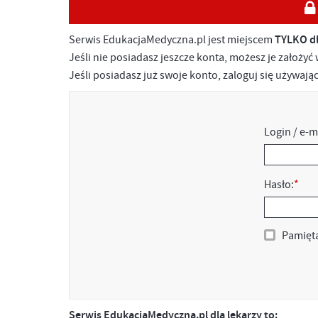
Serwis EdukacjaMedyczna.pl jest miejscem
TYLKO d
Jeśli nie posiadasz jeszcze konta, możesz je założyć
Jeśli posiadasz już swoje konto, zaloguj się używaj
Login / e-m
Hasło:
*
Pamięta
Serwis EdukacjaMedyczna.pl dla lekarzy to: