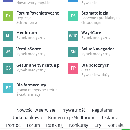
Nowotwory męskie
Żywienie
ForumPsychiatryczne
Stomatologia
Ps
FS
Depresja
Leczenie i profilaktyka
Schizofrenia
Ortodoncja
Medforum
Way4Cure
Mf
W4C
Rynek medyczny
Rynek medyczny
VersLaSante
SaludNavegador
VS
SN
Rynek medyczny
Rynek medyczny
GesundheitSrichtung
Dla położnych
GS
FP
Rynek medyczny
Ciąża
Żywienie w ciąży
Dla farmaceuty
EF
Prawo medyczne i refundacja
Świat farmacji
Nowości w serwisie
Prywatność
Regulamin
Rada naukowa
Konferencje Medforum
Reklama
Pomoc
Forum
Ranking
Konkursy
Gry
Kontakt