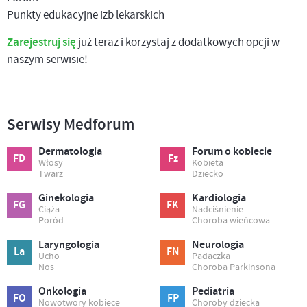
Punkty edukacyjne izb lekarskich
Zarejestruj się
już teraz i korzystaj z dodatkowych opcji w
naszym serwisie!
Serwisy Medforum
Dermatologia
Forum o kobiecie
FD
Fz
Włosy
Kobieta
Twarz
Dziecko
Ginekologia
Kardiologia
FG
FK
Ciąża
Nadciśnienie
Poród
Choroba wieńcowa
Laryngologia
Neurologia
La
FN
Ucho
Padaczka
Nos
Choroba Parkinsona
Onkologia
Pediatria
FO
FP
Nowotwory kobiece
Choroby dziecka