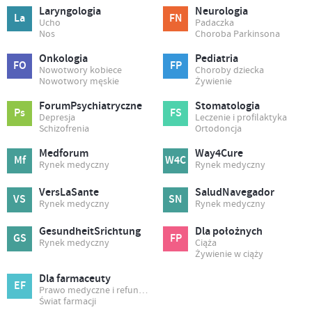
Laryngologia
Neurologia
La
FN
Ucho
Padaczka
Nos
Choroba Parkinsona
Onkologia
Pediatria
FO
FP
Nowotwory kobiece
Choroby dziecka
Nowotwory męskie
Żywienie
ForumPsychiatryczne
Stomatologia
Ps
FS
Depresja
Leczenie i profilaktyka
Schizofrenia
Ortodoncja
Medforum
Way4Cure
Mf
W4C
Rynek medyczny
Rynek medyczny
VersLaSante
SaludNavegador
VS
SN
Rynek medyczny
Rynek medyczny
GesundheitSrichtung
Dla położnych
GS
FP
Rynek medyczny
Ciąża
Żywienie w ciąży
Dla farmaceuty
EF
Prawo medyczne i refundacja
Świat farmacji