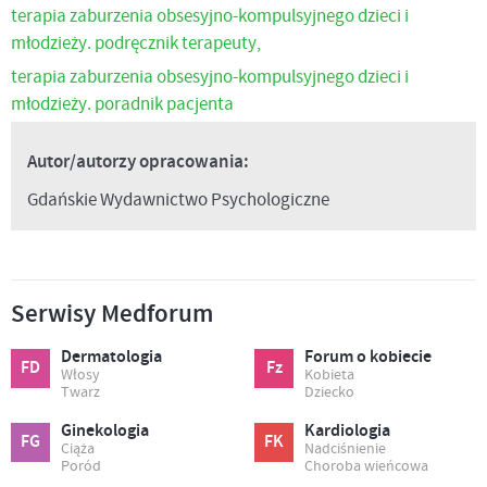
terapia zaburzenia obsesyjno-kompulsyjnego dzieci i
młodzieży. podręcznik terapeuty,
terapia zaburzenia obsesyjno-kompulsyjnego dzieci i
młodzieży. poradnik pacjenta
Autor/autorzy opracowania:
Gdańskie Wydawnictwo Psychologiczne
Serwisy Medforum
Dermatologia
Forum o kobiecie
FD
Fz
Włosy
Kobieta
Twarz
Dziecko
Ginekologia
Kardiologia
FG
FK
Ciąża
Nadciśnienie
Poród
Choroba wieńcowa