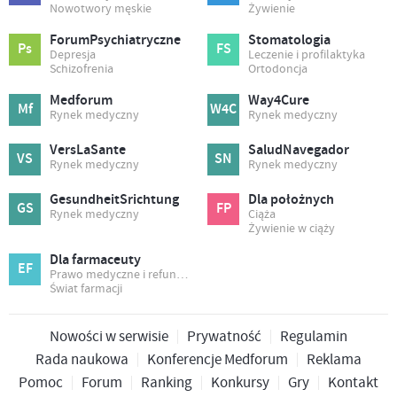
Nowotwory męskie
Żywienie
ForumPsychiatryczne
Stomatologia
Ps
FS
Depresja
Leczenie i profilaktyka
Schizofrenia
Ortodoncja
Medforum
Way4Cure
Mf
W4C
Rynek medyczny
Rynek medyczny
VersLaSante
SaludNavegador
VS
SN
Rynek medyczny
Rynek medyczny
GesundheitSrichtung
Dla położnych
GS
FP
Rynek medyczny
Ciąża
Żywienie w ciąży
Dla farmaceuty
EF
Prawo medyczne i refundacja
Świat farmacji
Nowości w serwisie
Prywatność
Regulamin
Rada naukowa
Konferencje Medforum
Reklama
Pomoc
Forum
Ranking
Konkursy
Gry
Kontakt