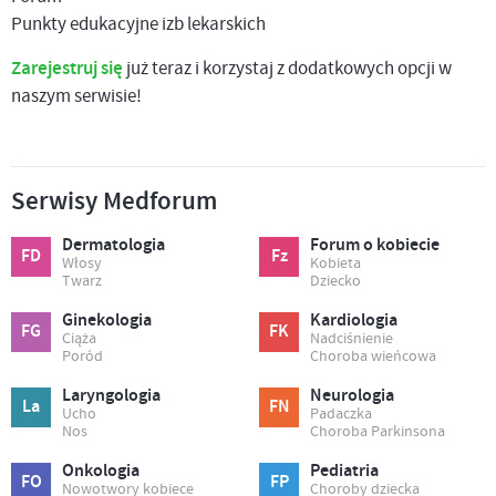
Punkty edukacyjne izb lekarskich
Zarejestruj się
już teraz i korzystaj z dodatkowych opcji w
naszym serwisie!
Serwisy Medforum
Dermatologia
Forum o kobiecie
FD
Fz
Włosy
Kobieta
Twarz
Dziecko
Ginekologia
Kardiologia
FG
FK
Ciąża
Nadciśnienie
Poród
Choroba wieńcowa
Laryngologia
Neurologia
La
FN
Ucho
Padaczka
Nos
Choroba Parkinsona
Onkologia
Pediatria
FO
FP
Nowotwory kobiece
Choroby dziecka