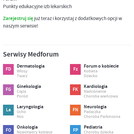
Punkty edukacyjne izb lekarskich
Zarejestruj się
już teraz i korzystaj z dodatkowych opcji w
naszym serwisie!
Serwisy Medforum
Dermatologia
Forum o kobiecie
FD
Fz
Włosy
Kobieta
Twarz
Dziecko
Ginekologia
Kardiologia
FG
FK
Ciąża
Nadciśnienie
Poród
Choroba wieńcowa
Laryngologia
Neurologia
La
FN
Ucho
Padaczka
Nos
Choroba Parkinsona
Onkologia
Pediatria
FO
FP
Nowotwory kobiece
Choroby dziecka