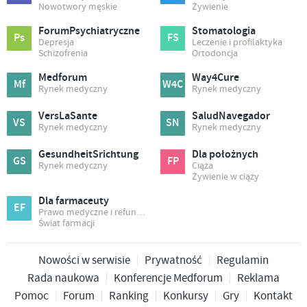
Nowotwory męskie
Żywienie
ForumPsychiatryczne
Stomatologia
Ps
FS
Depresja
Leczenie i profilaktyka
Schizofrenia
Ortodoncja
Medforum
Way4Cure
Mf
W4C
Rynek medyczny
Rynek medyczny
VersLaSante
SaludNavegador
VS
SN
Rynek medyczny
Rynek medyczny
GesundheitSrichtung
Dla położnych
GS
FP
Rynek medyczny
Ciąża
Żywienie w ciąży
Dla farmaceuty
EF
Prawo medyczne i refundacja
Świat farmacji
Nowości w serwisie
Prywatność
Regulamin
Rada naukowa
Konferencje Medforum
Reklama
Pomoc
Forum
Ranking
Konkursy
Gry
Kontakt