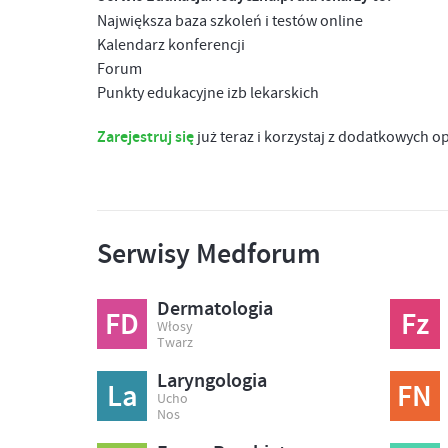
Największa baza szkoleń i testów online
Kalendarz konferencji
Forum
Punkty edukacyjne izb lekarskich
Zarejestruj się
już teraz i korzystaj z dodatkowych o
Serwisy Medforum
Dermatologia
FD
Fz
Włosy
Twarz
Laryngologia
La
FN
Ucho
Nos