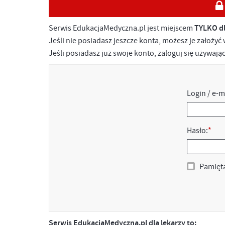
Serwis EdukacjaMedyczna.pl jest miejscem
TYLKO d
Jeśli nie posiadasz jeszcze konta, możesz je założyć
Jeśli posiadasz już swoje konto, zaloguj się używaj
Login / e-m
Hasło:
*
Pamięta
Serwis EdukacjaMedyczna.pl dla lekarzy to: