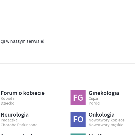
pcji w naszym serwisie!
Forum o kobiecie
Ginekologia
FG
Kobieta
Ciąża
Dziecko
Poród
Neurologia
Onkologia
FO
Padaczka
Nowotwory kobiece
Choroba Parkinsona
Nowotwory męskie