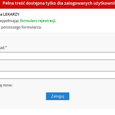
Pełna treść dostępna tylko dla zalogowanych użytkown
la LEKARZY
.
 wypełniając
formularz rejestracji
.
ąc poniższego formularza.
ail:
*
j mnie:
Zaloguj