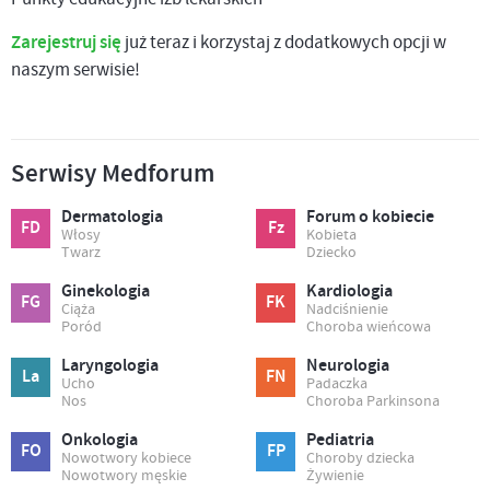
Zarejestruj się
już teraz i korzystaj z dodatkowych opcji w
naszym serwisie!
Serwisy Medforum
Dermatologia
Forum o kobiecie
FD
Fz
Włosy
Kobieta
Twarz
Dziecko
Ginekologia
Kardiologia
FG
FK
Ciąża
Nadciśnienie
Poród
Choroba wieńcowa
Laryngologia
Neurologia
La
FN
Ucho
Padaczka
Nos
Choroba Parkinsona
Onkologia
Pediatria
FO
FP
Nowotwory kobiece
Choroby dziecka
Nowotwory męskie
Żywienie