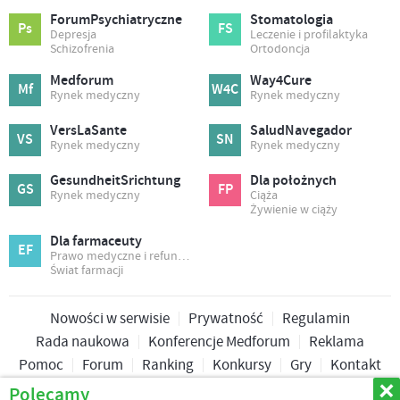
ForumPsychiatryczne
Stomatologia
Ps
FS
Depresja
Leczenie i profilaktyka
Schizofrenia
Ortodoncja
Medforum
Way4Cure
Mf
W4C
Rynek medyczny
Rynek medyczny
VersLaSante
SaludNavegador
VS
SN
Rynek medyczny
Rynek medyczny
GesundheitSrichtung
Dla położnych
GS
FP
Rynek medyczny
Ciąża
Żywienie w ciąży
Dla farmaceuty
EF
Prawo medyczne i refundacja
Świat farmacji
Nowości w serwisie
Prywatność
Regulamin
Rada naukowa
Konferencje Medforum
Reklama
Pomoc
Forum
Ranking
Konkursy
Gry
Kontakt
Polecamy