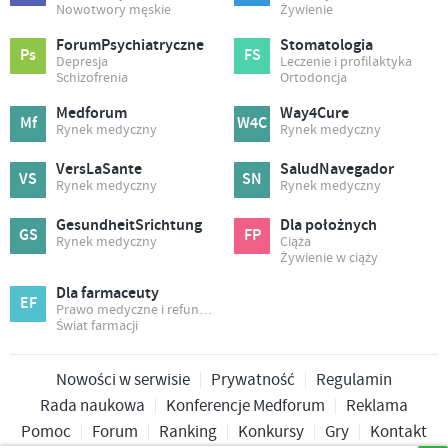
Nowotwory męskie
Żywienie
ForumPsychiatryczne
Stomatologia
Ps
FS
Depresja
Leczenie i profilaktyka
Schizofrenia
Ortodoncja
Medforum
Way4Cure
Mf
W4C
Rynek medyczny
Rynek medyczny
VersLaSante
SaludNavegador
VS
SN
Rynek medyczny
Rynek medyczny
GesundheitSrichtung
Dla położnych
GS
FP
Rynek medyczny
Ciąża
Żywienie w ciąży
Dla farmaceuty
EF
Prawo medyczne i refundacja
Świat farmacji
Nowości w serwisie
Prywatność
Regulamin
Rada naukowa
Konferencje Medforum
Reklama
Pomoc
Forum
Ranking
Konkursy
Gry
Kontakt