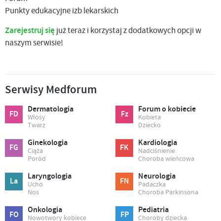
Punkty edukacyjne izb lekarskich
Zarejestruj się
już teraz i korzystaj z dodatkowych opcji w
naszym serwisie!
Serwisy Medforum
Dermatologia
Forum o kobiecie
FD
Fz
Włosy
Kobieta
Twarz
Dziecko
Ginekologia
Kardiologia
FG
FK
Ciąża
Nadciśnienie
Poród
Choroba wieńcowa
Laryngologia
Neurologia
La
FN
Ucho
Padaczka
Nos
Choroba Parkinsona
Onkologia
Pediatria
FO
FP
Nowotwory kobiece
Choroby dziecka