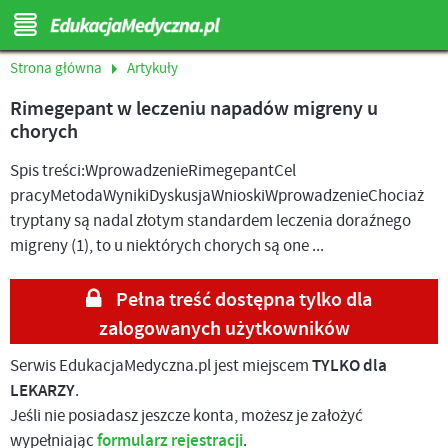
Strona główna
Artykuły
Rimegepant w leczeniu napadów migreny u
chorych
Spis treści:WprowadzenieRimegepantCel
pracyMetodaWynikiDyskusjaWnioskiWprowadzenieChociaż
tryptany są nadal złotym standardem leczenia doraźnego
migreny (1), to u niektórych chorych są one ...
Pełna treść dostępna tylko dla
zalogowanych użytkowników
Serwis EdukacjaMedyczna.pl jest miejscem
TYLKO dla
LEKARZY
.
Jeśli nie posiadasz jeszcze konta, możesz je założyć
wypełniając
formularz rejestracji
.