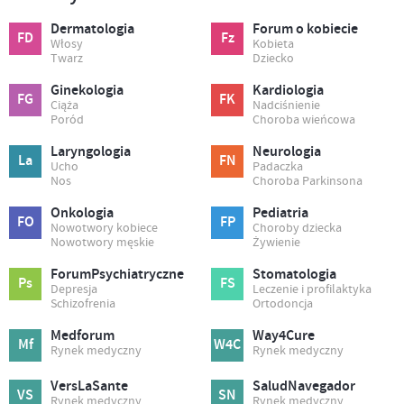
Dermatologia
Forum o kobiecie
FD
Fz
Włosy
Kobieta
Twarz
Dziecko
Ginekologia
Kardiologia
FG
FK
Ciąża
Nadciśnienie
Poród
Choroba wieńcowa
Laryngologia
Neurologia
La
FN
Ucho
Padaczka
Nos
Choroba Parkinsona
Onkologia
Pediatria
FO
FP
Nowotwory kobiece
Choroby dziecka
Nowotwory męskie
Żywienie
ForumPsychiatryczne
Stomatologia
Ps
FS
Depresja
Leczenie i profilaktyka
Schizofrenia
Ortodoncja
Medforum
Way4Cure
Mf
W4C
Rynek medyczny
Rynek medyczny
VersLaSante
SaludNavegador
VS
SN
Rynek medyczny
Rynek medyczny