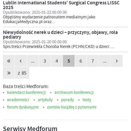
Lublin International Students’ Surgical Congress LISSC
2025
Opublikowano: 2025-01-22 00:00:00
Objęliśmy wydarzenie patronatem medialnym jako
EdukacjaMedyczna.pl oraz...
Niewydolność nerek u dzieci – przyczyny, objawy, rola
pediatry
Opublikowano: 2025-01-20 00:00:00
Spis treści:Przewlekła Choroba Nerek (PCHN/CKD) u dzieci ...
«
‹
›
...
3
4
5
6
7
...
»
z 85
Baza treści Medforum:
kalendarz konferencji
archiwum konferencji
wiadomości
artykuły
porady
testy
forum dyskusyjne
zamów książkę z pytaniami
Serwisy Medforum