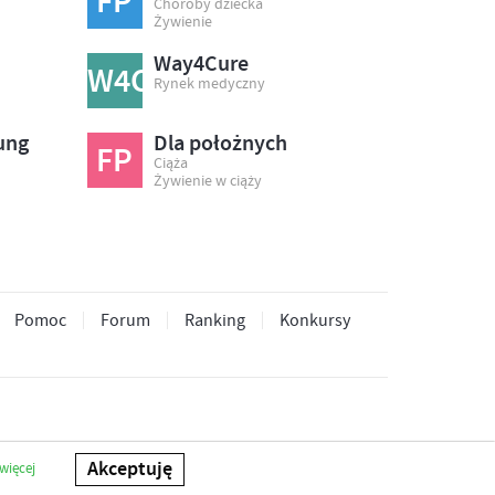
FP
Choroby dziecka
Żywienie
Way4Cure
W4C
Rynek medyczny
ung
Dla położnych
FP
Ciąża
Żywienie w ciąży
Pomoc
Forum
Ranking
Konkursy
Akceptuję
więcej