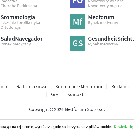
FO
Padaczka
Nowotwory kobiece
Choroba Parkinsona
Nowotwory męskie
Stomatologia
Medforum
Mf
Leczenie i profilaktyka
Rynek medyczny
Ortodoncja
SaludNavegador
GesundheitSricht
GS
Rynek medyczny
Rynek medyczny
min
Rada naukowa
Konferencje Medforum
Reklama
Gry
Kontakt
Copyright © 2026 Medforum Sp. z o.o.
ostając na tej stronie, wyrażasz zgodę na korzystanie z plików cookies.
Dowiedz się 