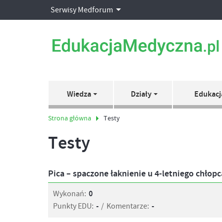
Serwisy Medforum
Wiedza
Działy
Edukacj
Strona główna
Testy
Testy
Pica – spaczone łaknienie u 4-letniego chłopc
Wykonań:
0
Punkty EDU:
-
/
Komentarze:
-