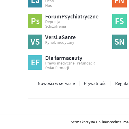
La
FN
Ucho
Nos
ForumPsychiatryczne
Ps
FS
Depresja
Schizofrenia
VersLaSante
VS
SN
Rynek medyczny
Dla farmaceuty
EF
Prawo medyczne i refundacja
Świat farmacji
Nowości w serwisie
Prywatność
Regula
Serwis korzysta z plików cookies. Poz