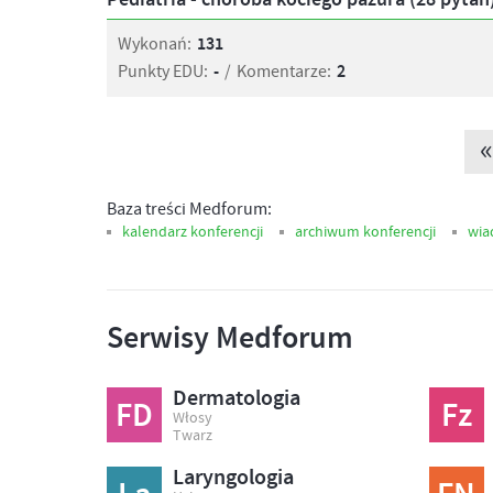
Pediatria - choroba kociego pazura (28 pytań
Wykonań:
131
Punkty EDU:
-
/
Komentarze:
2
«
Baza treści Medforum:
kalendarz konferencji
archiwum konferencji
wia
Serwisy Medforum
Dermatologia
FD
Fz
Włosy
Twarz
Laryngologia