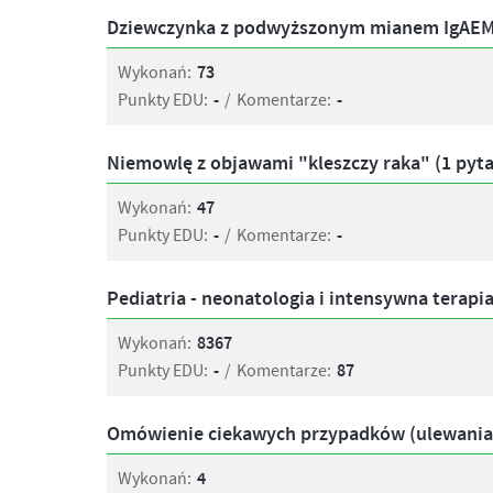
Dziewczynka z podwyższonym mianem IgAEMA
Wykonań:
73
Punkty EDU:
-
/
Komentarze:
-
Niemowlę z objawami "kleszczy raka" (1 pyta
Wykonań:
47
Punkty EDU:
-
/
Komentarze:
-
Pediatria - neonatologia i intensywna terapia
Wykonań:
8367
Punkty EDU:
-
/
Komentarze:
87
Omówienie ciekawych przypadków (ulewania) c
Wykonań:
4