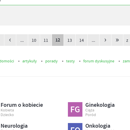
)
‹
›
»
12
...
10
11
13
14
...
z
domości
artykuły
porady
testy
forum dyskusyjne
zam
Forum o kobiecie
Ginekologia
FG
Kobieta
Ciąża
Dziecko
Poród
Neurologia
Onkologia