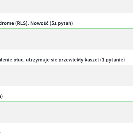
ndrome (RLS).
Nowość
(51 pytań)
alenie płuc, utrzymuje sie przewlekły kaszel (1 pytanie)
a)