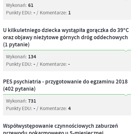
Wykonań:
61
Punkty EDU:
-
/
Komentarze:
1
U kilkuletniego dziecka wystąpiła gorączka do 39°C
oraz objawy nieżytowe górnych dróg oddechowych
(1 pytanie)
Wykonań:
134
Punkty EDU:
-
/
Komentarze:
-
PES psychiatria - przygotowanie do egzaminu 2018
(402 pytania)
Wykonań:
731
Punkty EDU:
-
/
Komentarze:
4
Współwystępowanie czynnościowych zaburzeń
przewodu pokarmowego u 5-miesięcznej