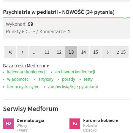
Psychiatria w pediatrii - NOWOŚĆ (34 pytania)
Wykonań:
99
Punkty EDU:
-
/
Komentarze:
1
«
‹
›
...
11
12
13
14
15
z 15
Baza treści Medforum:
kalendarz konferencji
archiwum konferencji
wiadomości
artykuły
porady
testy
forum dyskusyjne
zamów książkę z pytaniami
Serwisy Medforum
Dermatologia
Forum o kobiecie
FD
Fz
Włosy
Kobieta
Twarz
Dziecko