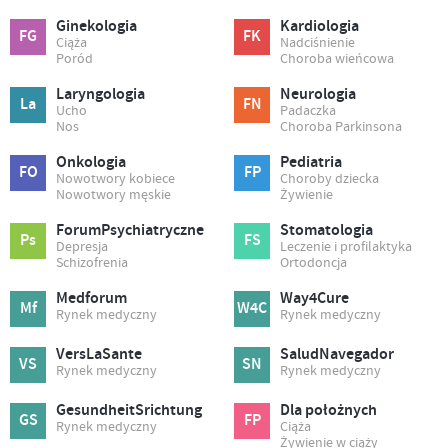
Ginekologia
Kardiologia
FG
FK
Ciąża
Nadciśnienie
Poród
Choroba wieńcowa
Laryngologia
Neurologia
La
FN
Ucho
Padaczka
Nos
Choroba Parkinsona
Onkologia
Pediatria
FO
FP
Nowotwory kobiece
Choroby dziecka
Nowotwory męskie
Żywienie
ForumPsychiatryczne
Stomatologia
Ps
FS
Depresja
Leczenie i profilaktyka
Schizofrenia
Ortodoncja
Medforum
Way4Cure
Mf
W4C
Rynek medyczny
Rynek medyczny
VersLaSante
SaludNavegador
VS
SN
Rynek medyczny
Rynek medyczny
GesundheitSrichtung
Dla położnych
GS
FP
Rynek medyczny
Ciąża
Żywienie w ciąży